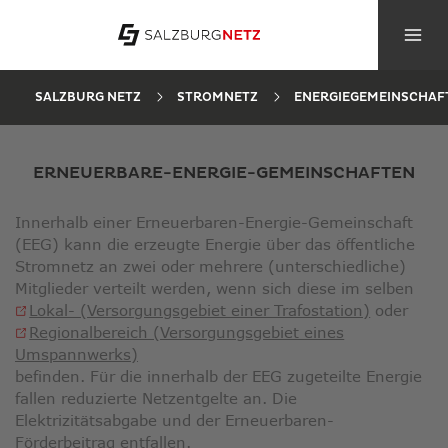
SALZBURG NETZ
STROMNETZ
ENERGIEGEMEINSCHAF
ERNEUERBARE-ENERGIE-GEMEINSCHAFTEN
Innerhalb einer Erneuerbaren-Energie-Gemeinschaft
(EEG) kann die erzeugte Energie über das öffentliche
Stromnetz an zwei oder mehrere (unterschiedliche)
Mitglieder verteilt werden, wenn sich diese im selben
Lokal- (Versorgungsgebiet einer Trafostation)
oder
Regionalbereich (Versorgungsgebiet eines
Umspannwerks)
befinden. Für die innerhalb der EEG zugeteilte Energie
fallen reduzierte Netzentgelte an. Die
Elektrizitätsabgabe und der Erneuerbaren-
Förderbeitrag entfallen.