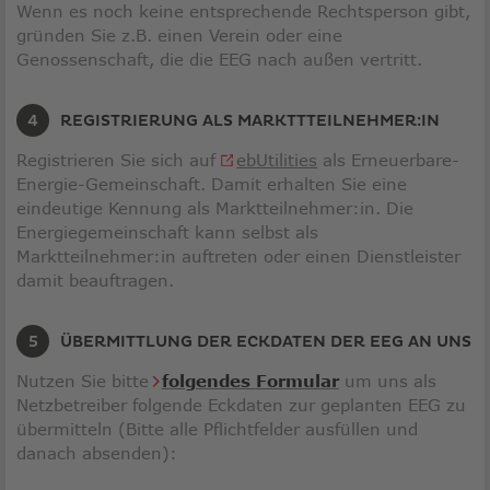
Wenn es noch keine entsprechende Rechtsperson gibt,
gründen Sie z.B. einen Verein oder eine
Genossenschaft, die die EEG nach außen vertritt.
REGISTRIERUNG ALS MARKTTTEILNEHMER:IN
Link
Registrieren Sie sich auf
ebUtilities
als Erneuerbare-
öffnet
Energie-Gemeinschaft. Damit erhalten Sie eine
in
eindeutige Kennung als Marktteilnehmer:in. Die
neuem
Energiegemeinschaft kann selbst als
Fenster
Marktteilnehmer:in auftreten oder einen Dienstleister
damit beauftragen.
ÜBERMITTLUNG DER ECKDATEN DER EEG AN UNS
Nutzen Sie bitte
folgendes Formular
um uns als
Netzbetreiber folgende Eckdaten zur geplanten EEG zu
übermitteln (Bitte alle Pflichtfelder ausfüllen und
danach absenden):