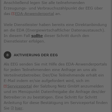
Anschließend legen Sie alle teilnehmenden
Erzeugungs- und Verbrauchszählpunkt der EEG über
Link
das
EDA-Anwenderportal
an.
öffnet
in
Viele Dienstleister haben bereits eine Direktanbindung
neuem
an die EDA (Energiewirtschaftlicher Datenaustausch).
Fenster
In diesem Fall
sollte
dieser Schritt durch den
Dienstleister erfolgen.
AKTIVIERUNG DER EEG
Als EEG senden Sie mit Hilfe des EDA-Anwenderportals
für jeden Teilnehmenden eine Anfrage an uns als
Verteilnetzbetreiber. Der/Die Teilnehmende erhält ein
E-Mail indem er/sie aufgefordert wird, sich im
Serviceportal
der Salzburg Netz GmbH anzumelden
und im Menüpunkt Datenfreigabe die Anfrage des/der
Betreiber:in zu bestätigen. Eine Schritt für Schritt
Anleitung für diese Bestätigung im Serviceportal finden
Sie
hier
.