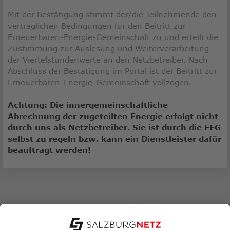
Mit der Bestätigung stimmt der/die Teilnehmende den
vertraglichen Bedingungen für den Beitritt zur
Erneuerbaren-Energie-Gemeinschaft zu und erteilt die
Zustimmung zur Auslesung und Weiterverarbeitung
der Viertelstundenwerte an den Netzbetreiber. Nach
Abschluss der Bestätigung im Portal ist der Beitritt zur
Erneuerbaren-Energie-Gemeinschaft vollzogen.
Achtung:
Die innergemeinschaftliche
Abrechnung der zugeteilten Energie erfolgt nicht
durch uns als Netzbetreiber. Sie ist durch die EEG
selbst zu regeln bzw. kann ein Dienstleister dafür
beauftragt werden!