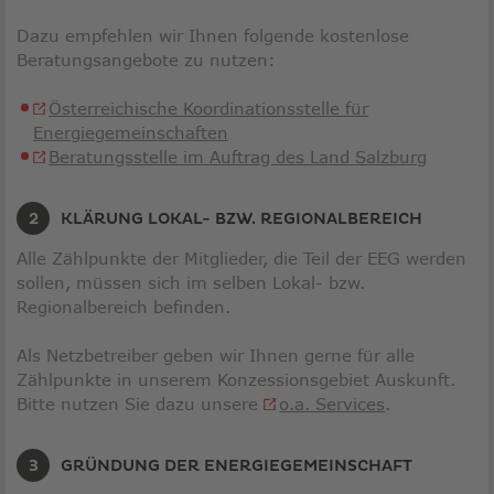
Dazu empfehlen wir Ihnen folgende kostenlose
Beratungsangebote zu nutzen:
Österreichische Koordinationsstelle für
Link
Energiegemeinschaften
öffnet
Link
Beratungsstelle im Auftrag des Land Salzburg
in
öffnet
neuem
in
KLÄRUNG LOKAL- BZW. REGIONALBEREICH
Fenster
neuem
Fenster
Alle Zählpunkte der Mitglieder, die Teil der EEG werden
sollen, müssen sich im selben Lokal- bzw.
Regionalbereich befinden.
Als Netzbetreiber geben wir Ihnen gerne für alle
Zählpunkte in unserem Konzessionsgebiet Auskunft.
Bitte nutzen Sie dazu unsere
o.a. Services
.
GRÜNDUNG DER ENERGIEGEMEINSCHAFT