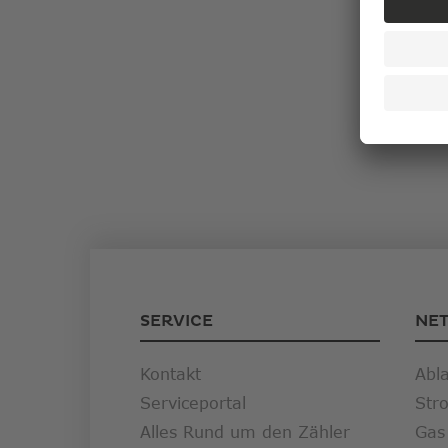
SERVICE
NE
Kontakt
Abl
Serviceportal
Str
Alles Rund um den Zähler
Gas