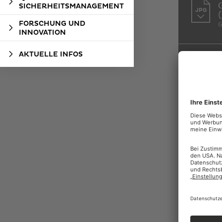
SICHERHEITSMANAGEMENT
(
FORSCHUNG UND
INNOVATION
Link
öffnet
AKTUELLE INFOS
in
neuem
Fenster
Link
öffnet
in
neuem
Fenster
BI