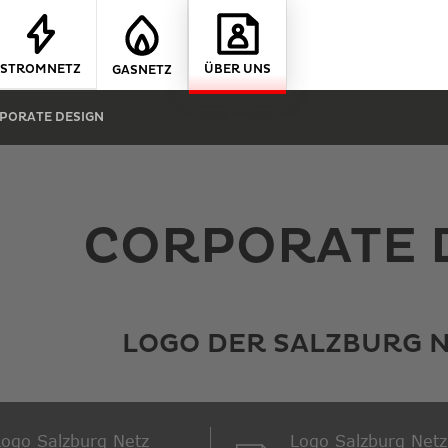
STROMNETZ
ÜBER UNS
GASNETZ
PORATE DESIGN
CORPORATE 
LOGO DER SALZBURG 
Logo Salzburg Netz
Logo Salzburg Netz