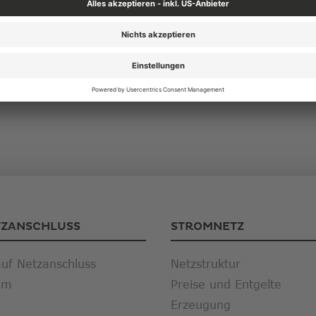
TZANSCHLUSS
STROMNETZ
auf Netzanschluss
Netzstruktur
om
Preise und Entgelte
Erzeugung