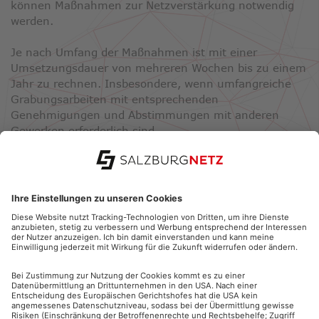
können Maßnahmen zur Netzverstärkung notwendig
werden.
Je nach Umfang der Maßnahmen ist mit einer
Umsetzungsdauer von mehreren Wochen bis zu einem
Jahr zu rechnen. Insbesondere, wenn umfangreiche
Grabungsarbeiten mit entsprechenden
Genehmigungen und Abstimmungen mit anderen
Gewerken erforderlich sind.
SERVICE
NETZANSCHLUSS
STROMNETZ