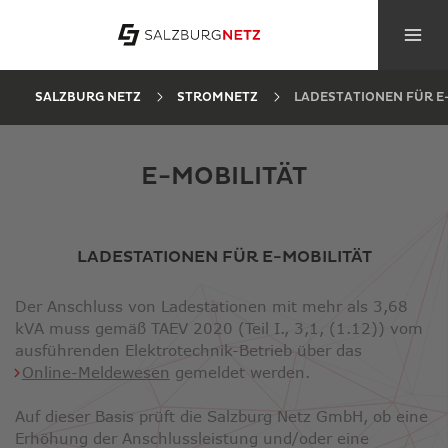
SALZBURG NETZ
STROMNETZ
LADESTATIONEN FÜR E
E-MOBILITÄT
LADESTATIONEN FÜR E-MOBILITÄT
Der Anschluss von Ladestationen mit mehr als 3,68
kVA muss gemäß TAEV 2020 (Teil I., 3,1, (1.12)) vom
ausführenden Elektrotechnik-Betrieb über das
Online-Meldewesen
gemeldet werden.
Auf dieser Basis prüft die Salzburg Netz GmbH, ob eine
Erhöhung der Anschlussleistung und/oder eine