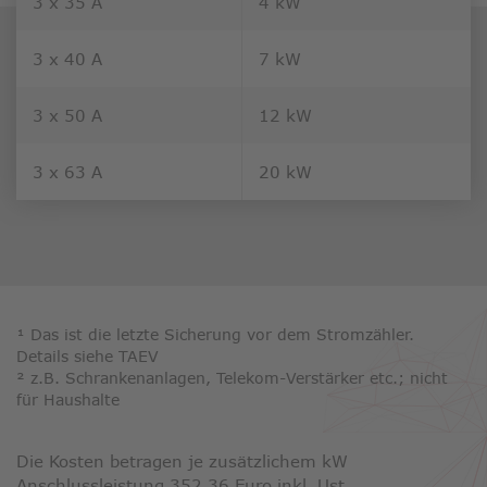
3 x 35 A
4 kW
3 x 40 A
7 kW
3 x 50 A
12 kW
3 x 63 A
20 kW
¹ Das ist die letzte Sicherung vor dem Stromzähler.
Details siehe TAEV
² z.B. Schrankenanlagen, Telekom-Verstärker etc.; nicht
für Haushalte
Die Kosten betragen je zusätzlichem kW
Anschlussleistung 352,36 Euro inkl. Ust.