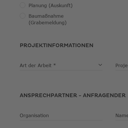
Planung (Auskunft)
Baumaßnahme
(Grabemeldung)
PROJEKTINFORMATIONEN
Anfragegrund
Art der Arbeit
Proj
Datenausgabe
ANSPRECHPARTNER - ANFRAGENDER
Ansprechpartner
-
Anfragender
Organisation
Nam