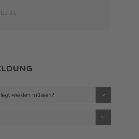
tte die
Link
n
.
öffnet
in
neuem
Fenster
ELDUNG
elegt werden müssen?