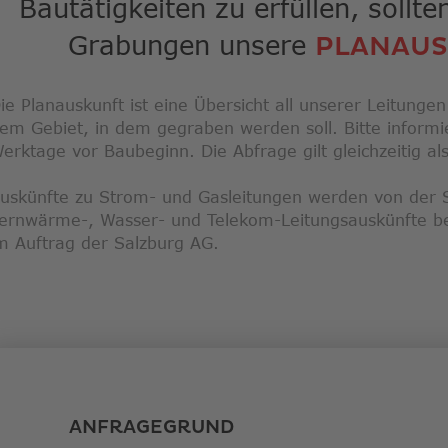
Bautätigkeiten zu erfüllen, sollte
Grabungen unsere
PLANAU
ie Planauskunft ist eine Übersicht all unserer Leitunge
em Gebiet, in dem gegraben werden soll. Bitte informi
erktage vor Baubeginn. Die Abfrage gilt gleichzeitig 
uskünfte zu Strom- und Gasleitungen werden von der 
ernwärme-, Wasser- und Telekom-Leitungsauskünfte be
m Auftrag der Salzburg AG.
ANFRAGEGRUND
Anfragegrund