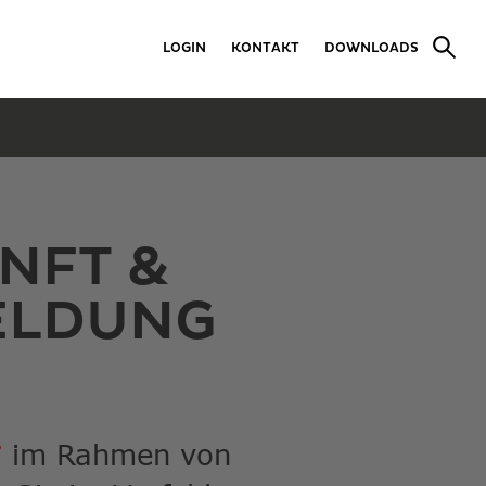
LOGIN
KONTAKT
DOWNLOADS
NFT &
ELDUNG
im Rahmen von
T