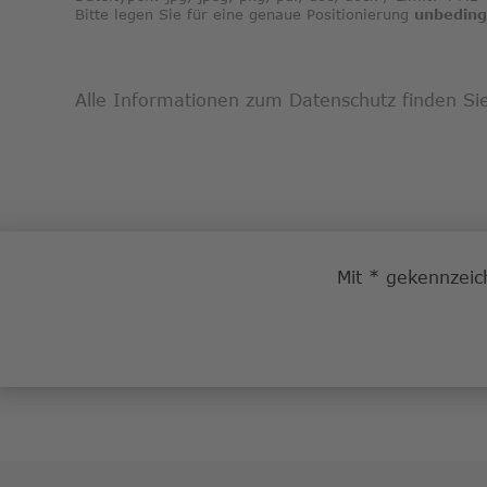
Bitte legen Sie für eine genaue Positionierung
unbeding
Zusätzliche
Alle Informationen zum Datenschutz finden S
Information
Bitte
geben
Sie
die
Mit * gekennzeich
im
Bild
sichtbaren
Zeichen
ein.
*