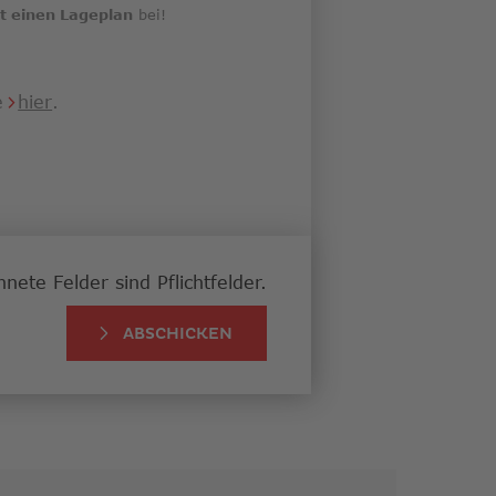
t einen Lageplan
bei!
Link
ie
hier
.
öffnet
in
neuem
Fenster
nete Felder sind Pflichtfelder.
ABSCHICKEN