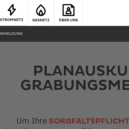
STROMNETZ
GASNETZ
ÜBER UNS
NGSMELDUNG
PLANAUSKU
GRABUNGSM
Um Ihre
SORGFALTSPFLICH