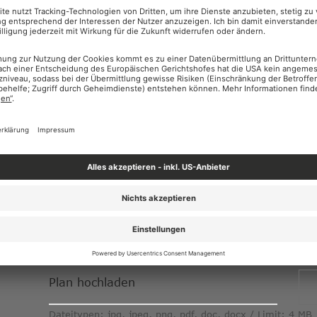
Nummer
Kata
Stammnummer
Unte
Detailbeschreibung des Auskunftsbereiches
Max. 256 Zeichen
Plan hochladen
Dateitypen: jpg, jpeg, png, pdf, doc, docx
Limit: 4 MB